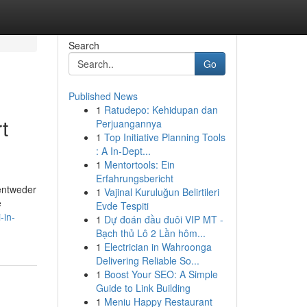
Search
Go
Published News
1
Ratudepo: Kehidupan dan
t
Perjuangannya
1
Top Initiative Planning Tools
: A In-Dept...
1
Mentortools: Ein
Erfahrungsbericht
entweder
1
Vajinal Kuruluğun Belirtileri
e
Evde Tespiti
-in-
1
Dự đoán đầu đuôi VIP MT -
Bạch thủ Lô 2 Lần hôm...
1
Electrician in Wahroonga
Delivering Reliable So...
1
Boost Your SEO: A Simple
Guide to Link Building
1
Meniu Happy Restaurant