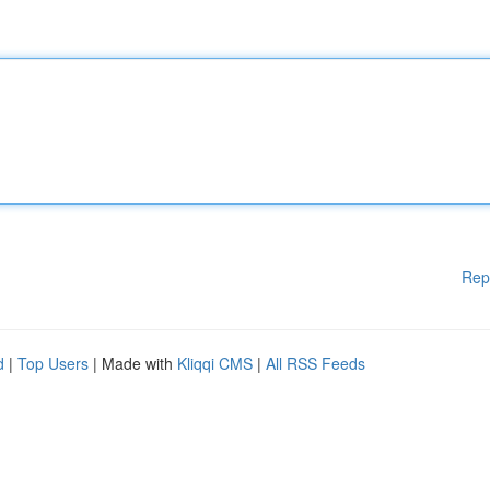
Rep
d
|
Top Users
| Made with
Kliqqi CMS
|
All RSS Feeds