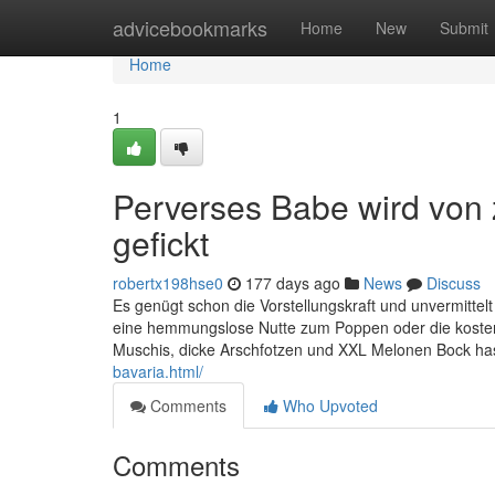
Home
advicebookmarks
Home
New
Submit
Home
1
Perverses Babe wird von
gefickt
robertx198hse0
177 days ago
News
Discuss
Es genügt schon die Vorstellungskraft und unvermitt
eine hemmungslose Nutte zum Poppen oder die kostenl
Muschis, dicke Arschfotzen und XXL Melonen Bock hast,
bavaria.html/
Comments
Who Upvoted
Comments