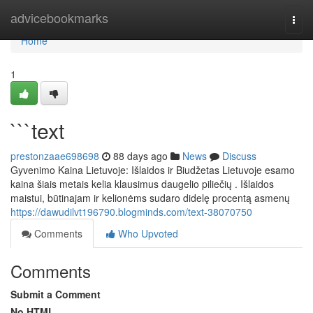
Home
advicebookmarks
Togg
navi
Home
1
```text
prestonzaae698698
88 days ago
News
Discuss
Gyvenimo Kaina Lietuvoje: Išlaidos ir Biudžetas Lietuvoje esamo
kaina šiais metais kelia klausimus daugelio piliečių . Išlaidos
maistui, būtinajam ir kelionėms sudaro didelę procentą asmenų
https://dawudilvt196790.blogminds.com/text-38070750
Comments
Who Upvoted
Comments
Submit a Comment
No HTML