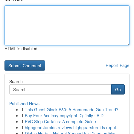
HTML is disabled
Report Page
Search
Go
Published News
1
This Ghost Glock P80: A Homemade Gun Trend?
1
Buy Four-Acetoxy-copyright Digitally : A D...
1
PVC Strip Curtains: A complete Guide
1
highgearsteroids reviews highgearsteroids reput...
1
Diablo Herbal: Natural Support for Diabetes Man...