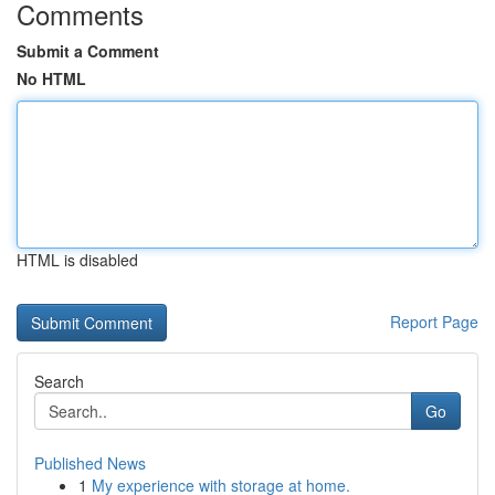
Comments
Submit a Comment
No HTML
HTML is disabled
Report Page
Search
Go
Published News
1
My experience with storage at home.