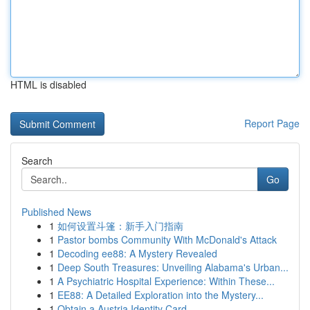
HTML is disabled
Report Page
Search
Go
Published News
1
如何设置斗篷：新手入门指南
1
Pastor bombs Community With McDonald's Attack
1
Decoding ee88: A Mystery Revealed
1
Deep South Treasures: Unveiling Alabama's Urban...
1
A Psychiatric Hospital Experience: Within These...
1
EE88: A Detailed Exploration into the Mystery...
1
Obtain a Austria Identity Card