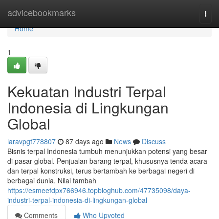
Home
advicebookmarks
Togg
navi
Home
1
Kekuatan Industri Terpal
Indonesia di Lingkungan
Global
laravpgt778807
87 days ago
News
Discuss
Bisnis terpal Indonesia tumbuh menunjukkan potensi yang besar
di pasar global. Penjualan barang terpal, khususnya tenda acara
dan terpal konstruksi, terus bertambah ke berbagai negeri di
berbagai dunia. Nilai tambah
https://esmeefdpx766946.topbloghub.com/47735098/daya-
industri-terpal-indonesia-di-lingkungan-global
Comments
Who Upvoted