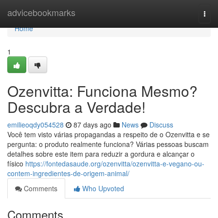
Home
advicebookmarks
Togg
navi
Home
1
Ozenvitta: Funciona Mesmo?
Descubra a Verdade!
emilieoqdy054528
87 days ago
News
Discuss
Você tem visto várias propagandas a respeito de o Ozenvitta e se
pergunta: o produto realmente funciona? Várias pessoas buscam
detalhes sobre este item para reduzir a gordura e alcançar o
físico
https://fontedasaude.org/ozenvitta/ozenvitta-e-vegano-ou-
contem-ingredientes-de-origem-animal/
Comments
Who Upvoted
Comments