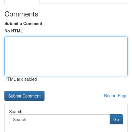
Comments
Submit a Comment
No HTML
HTML is disabled
Report Page
Search
Go