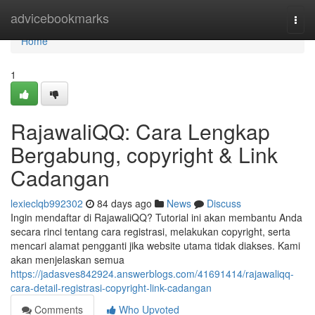
Home
advicebookmarks
Togg
navi
Home
1
RajawaliQQ: Cara Lengkap
Bergabung, copyright & Link
Cadangan
lexieclqb992302
84 days ago
News
Discuss
Ingin mendaftar di RajawaliQQ? Tutorial ini akan membantu Anda
secara rinci tentang cara registrasi, melakukan copyright, serta
mencari alamat pengganti jika website utama tidak diakses. Kami
akan menjelaskan semua
https://jadasves842924.answerblogs.com/41691414/rajawaliqq-
cara-detail-registrasi-copyright-link-cadangan
Comments
Who Upvoted