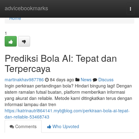
Home
advicebookmarks
Togg
navi
Home
1
Prediksi Bola AI: Tepat dan
Terpercaya
martinakhav987786
84 days ago
News
Discuss
Ingin perkiraan pertandingan bola? Hindari bingung lagi! Dengan
sistem ramalan futsal buatan, platform memberikan informasi
yang akurat dan reliable. Metode kami ditingkatkan terus dengan
informasi lampau dan tren
https://katrinautrl864141.mybjjblog.com/perkiraan-bola-ai-tepat-
dan-reliable-53468743
Comments
Who Upvoted