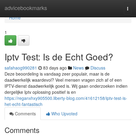
Home
advicebookmarks
Togg
navi
Home
1
Iptv Test: Is de Echt Goed?
safahaog990281
83 days ago
News
Discuss
Deze beoordeling is vandaag zeer populair, maar is de
daadwerkelijk waardevol? Veel mensen vragen zich af of een
IPTV-dienst daadwerkelijk goed is. Wij gaan onderzoeken indien
dergelijke Iptv oplossing positief is en
https://reganxhxy905500.liberty-blog.com/41612158/iptv-test-is-
het-echt-fantastisch
Comments
Who Upvoted
Comments