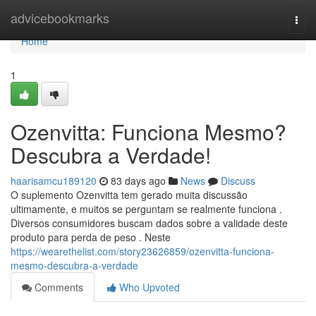
Home
advicebookmarks
Togg
navi
Home
1
Ozenvitta: Funciona Mesmo?
Descubra a Verdade!
haarisamcu189120
83 days ago
News
Discuss
O suplemento Ozenvitta tem gerado muita discussão
ultimamente, e muitos se perguntam se realmente funciona .
Diversos consumidores buscam dados sobre a validade deste
produto para perda de peso . Neste
https://wearethelist.com/story23626859/ozenvitta-funciona-
mesmo-descubra-a-verdade
Comments
Who Upvoted