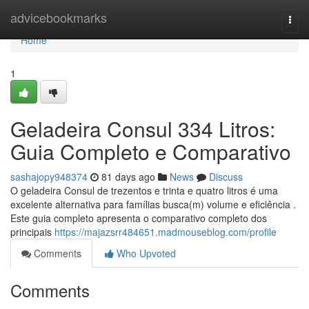
Home
advicebookmarks
Togg
navi
Home
1
Geladeira Consul 334 Litros:
Guia Completo e Comparativo
sashajopy948374
81 days ago
News
Discuss
O geladeira Consul de trezentos e trinta e quatro litros é uma
excelente alternativa para famílias busca(m) volume e eficiência .
Este guia completo apresenta o comparativo completo dos
principais
https://majazsrr484651.madmouseblog.com/profile
Comments
Who Upvoted
Comments