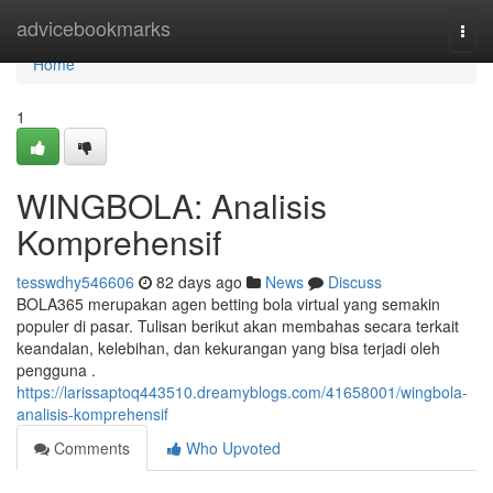
Home
advicebookmarks
Togg
navi
Home
1
WINGBOLA: Analisis
Komprehensif
tesswdhy546606
82 days ago
News
Discuss
BOLA365 merupakan agen betting bola virtual yang semakin
populer di pasar. Tulisan berikut akan membahas secara terkait
keandalan, kelebihan, dan kekurangan yang bisa terjadi oleh
pengguna .
https://larissaptoq443510.dreamyblogs.com/41658001/wingbola-
analisis-komprehensif
Comments
Who Upvoted