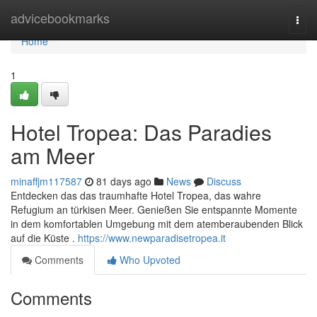
Home
advicebookmarks
Togg
navi
Home
1
Hotel Tropea: Das Paradies
am Meer
minaffjm117587
81 days ago
News
Discuss
Entdecken das das traumhafte Hotel Tropea, das wahre
Refugium an türkisen Meer. Genießen Sie entspannte Momente
in dem komfortablen Umgebung mit dem atemberaubenden Blick
auf die Küste .
https://www.newparadisetropea.it
Comments
Who Upvoted
Comments