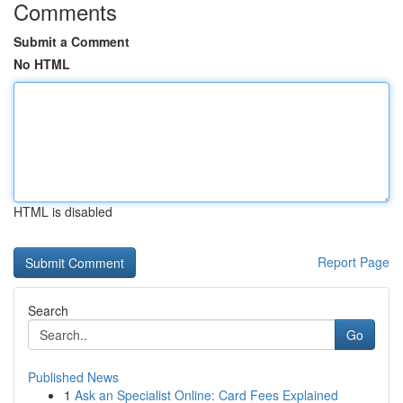
Comments
Submit a Comment
No HTML
HTML is disabled
Report Page
Search
Go
Published News
1
Ask an Specialist Online: Card Fees Explained