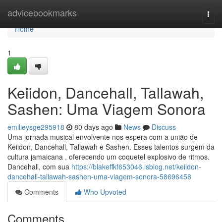
Home
advicebookmarks
Togg
navi
Home
1
Keiidon, Dancehall, Tallawah,
Sashen: Uma Viagem Sonora
emilieysge295918
80 days ago
News
Discuss
Uma jornada musical envolvente nos espera com a união de
Keiidon, Dancehall, Tallawah e Sashen. Esses talentos surgem da
cultura jamaicana , oferecendo um coquetel explosivo de ritmos.
Dancehall, com sua
https://blakeffkf653046.isblog.net/keiidon-
dancehall-tallawah-sashen-uma-viagem-sonora-58696458
Comments
Who Upvoted
Comments