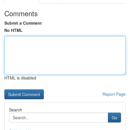
Comments
Submit a Comment
No HTML
HTML is disabled
Report Page
Search
Go