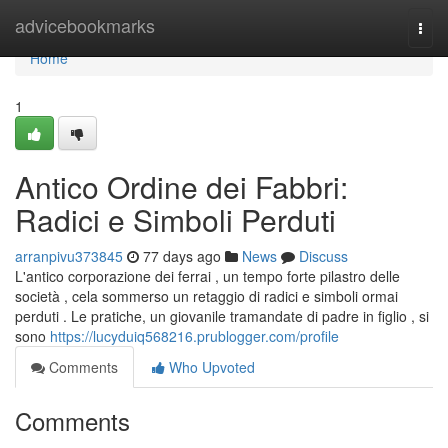
Home
advicebookmarks
Togg
navi
Home
1
Antico Ordine dei Fabbri:
Radici e Simboli Perduti
arranpivu373845
77 days ago
News
Discuss
L'antico corporazione dei ferrai , un tempo forte pilastro delle
società , cela sommerso un retaggio di radici e simboli ormai
perduti . Le pratiche, un giovanile tramandate di padre in figlio , si
sono
https://lucyduiq568216.prublogger.com/profile
Comments
Who Upvoted
Comments