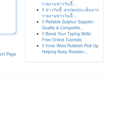
รายงานข่าววันนี้:...
1
ข่าววันนี้: สรุปทุกประเด็นจาก
รายงานข่าววันนี้:...
1
Reliable Sulphur Supplier:
Quality & Competitiv...
1
Boost Your Typing Skills:
Free Online Tutorials
1
Inner West Rubbish Pick Up
Helping Keep Residen...
ort Page