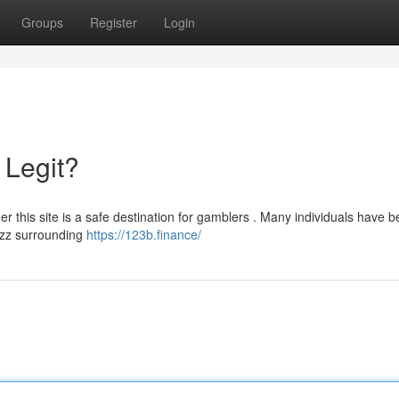
Groups
Register
Login
 Legit?
this site is a safe destination for gamblers . Many individuals have 
buzz surrounding
https://123b.finance/