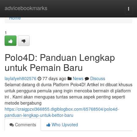
Home
advicebookmarks
Togg
navi
Home
1
Polo4D: Panduan Lengkap
untuk Pemain Baru
laylafyeh802576
77 days ago
News
Discuss
Selamat datang di dunia Platform Polo4D! Artikel ini dibuat khusus
untuk pengguna pemula yang ingin mencoba bermain di platform
ini . Kami akan mengupas tuntas semua aspek penting seperti
metode bergabung
https://craigpzxi366855.digiblogbox.com/65768504/polo4d-
panduan-lengkap-untuk-bettor-baru
Comments
Who Upvoted