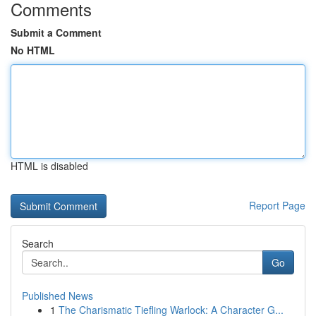
Comments
Submit a Comment
No HTML
HTML is disabled
Report Page
Search
Go
Published News
1
The Charismatic Tiefling Warlock: A Character G...