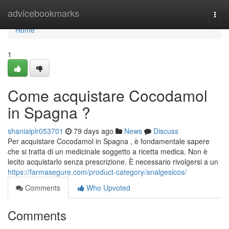
Home
advicebookmarks
Togg
navi
Home
1
Come acquistare Cocodamol
in Spagna ?
shaniaiplr053701
79 days ago
News
Discuss
Per acquistare Cocodamol in Spagna , è fondamentale sapere
che si tratta di un medicinale soggetto a ricetta medica. Non è
lecito acquistarlo senza prescrizione. È necessario rivolgersi a un
https://farmasegure.com/product-category/analgesicos/
Comments
Who Upvoted
Comments