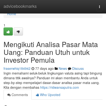
Home
advicebookmarks
Togg
navi
Home
1
Mengikuti Analisa Pasar Mata
Uang: Panduan Utuh untuk
Investor Pemula
fraserwhiq184942
77 days ago
News
Discuss
Ingin memahami seluk-beluk lingkungan valuta asing tapi bingung
dimana titik awalnya? Panduan ini akan membantu Anda untuk
step-by-step mempelajari dasar-dasar analisa pasar mata uang.
Kita dengan membahas
https://ridwansaputra.com
Comments
Who Upvoted