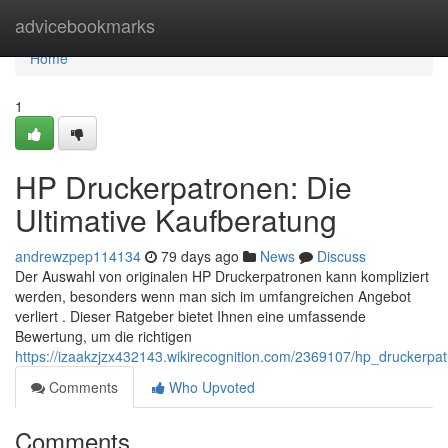
Home
advicebookmarks
Home
1
HP Druckerpatronen: Die
Ultimative Kaufberatung
andrewzpep114134
79 days ago
News
Discuss
Der Auswahl von originalen HP Druckerpatronen kann kompliziert
werden, besonders wenn man sich im umfangreichen Angebot
verliert . Dieser Ratgeber bietet Ihnen eine umfassende
Bewertung, um die richtigen
https://izaakzjzx432143.wikirecognition.com/2369107/hp_druckerpa
Comments
Who Upvoted
Comments