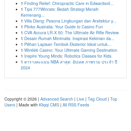
1
Finding Relief: Chiropractic Care in Edwardsvil...
1
Tips 777Winrate: Bedah Strategi Meraih
Kemenang...
1
Villa Dieng: Pesona Lingkungan dan Arsitektur y...
1
Plinko Australia: Your Guide to Casino Fun
1
CVA Accura LR-X 50: The Ultimate Air Rifle Review
1
Desain Rumah Minimalis: Inspirasi Kekinian da...
1
Pilihan Lapisan Tembok Eksterior Ideal untuk...
1
Win666 Casino: Your Ultimate Gaming Destination
1
Inspire Young Minds: Robotics Classes for Kids
1
ตารางคะแนน NBA ล่าสุด: อัปเดต ภาพรวม ประจำ ปี
2024
Copyright © 2026 |
Advanced Search
|
Live
|
Tag Cloud
|
Top
Users
| Made with
Kliqqi CMS
|
All RSS Feeds