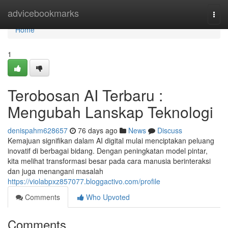
Home
advicebookmarks
Togg
navi
Home
1
Terobosan AI Terbaru :
Mengubah Lanskap Teknologi
denispahm628657
76 days ago
News
Discuss
Kemajuan signifikan dalam AI digital mulai menciptakan peluang
inovatif di berbagai bidang. Dengan peningkatan model pintar,
kita melihat transformasi besar pada cara manusia berinteraksi
dan juga menangani masalah
https://violabpxz857077.bloggactivo.com/profile
Comments
Who Upvoted
Comments