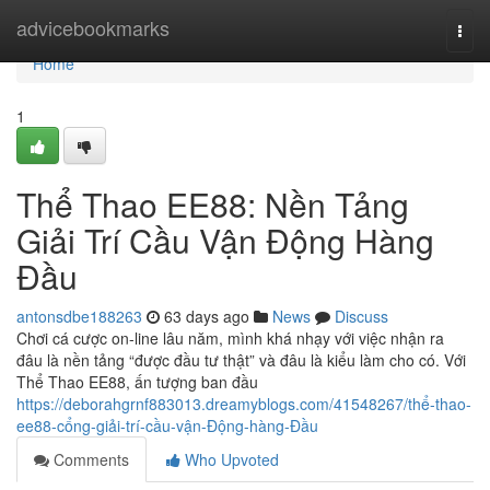
Home
advicebookmarks
Togg
navi
Home
1
Thể Thao EE88: Nền Tảng
Giải Trí Cầu Vận Động Hàng
Đầu
antonsdbe188263
63 days ago
News
Discuss
Chơi cá cược on-line lâu năm, mình khá nhạy với việc nhận ra
đâu là nền tảng “được đầu tư thật” và đâu là kiểu làm cho có. Với
Thể Thao EE88, ấn tượng ban đầu
https://deborahgrnf883013.dreamyblogs.com/41548267/thể-thao-
ee88-cổng-giải-trí-cầu-vận-Động-hàng-Đầu
Comments
Who Upvoted