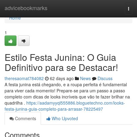
Home
advicebookmarks
Togg
navi
Home
1
Estilo Festa Junina: O Guia
Definitivo para se Destacar!
theresaomat784082
62 days ago
News
Discuss
A festa junina está chegando, e a roupa perfeita é fundamental
para viver cada momento! Prepare-se para um passo a passo
completo com dicas de looks incríveis que vão te fazer brilhar na
quadrilha .
https://aadamyyql555886.bloguetechno.com/looks-
festa-junina-guia-completo-para-arrasar-78225497
Comments
Who Upvoted
Comments