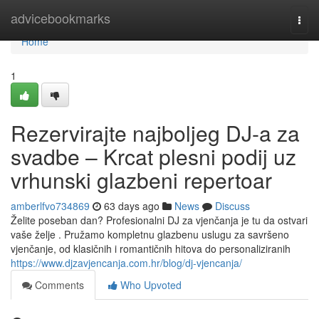
Home
advicebookmarks
Togg
navi
Home
1
Rezervirajte najboljeg DJ-a za
svadbe – Krcat plesni podij uz
vrhunski glazbeni repertoar
amberlfvo734869
63 days ago
News
Discuss
Želite poseban dan? Profesionalni DJ za vjenčanja je tu da ostvari
vaše želje . Pružamo kompletnu glazbenu uslugu za savršeno
vjenčanje, od klasičnih i romantičnih hitova do personaliziranih
https://www.djzavjencanja.com.hr/blog/dj-vjencanja/
Comments
Who Upvoted