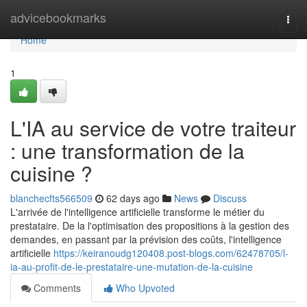
Home
advicebookmarks
Togg
navi
Home
1
L'IA au service de votre traiteur
: une transformation de la
cuisine ?
blanchecfts566509
62 days ago
News
Discuss
L'arrivée de l'intelligence artificielle transforme le métier du
prestataire. De la l'optimisation des propositions à la gestion des
demandes, en passant par la prévision des coûts, l'intelligence
artificielle
https://keiranoudg120408.post-blogs.com/62478705/l-
ia-au-profit-de-le-prestataire-une-mutation-de-la-cuisine
Comments
Who Upvoted