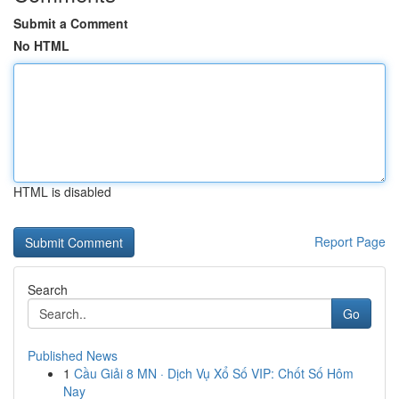
Submit a Comment
No HTML
HTML is disabled
Report Page
Search
Go
Published News
1
Cầu Giải 8 MN · Dịch Vụ Xổ Số VIP: Chốt Số Hôm
Nay