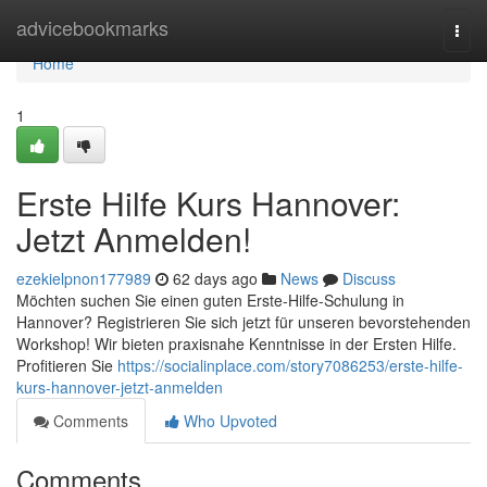
Home
advicebookmarks
Togg
navi
Home
1
Erste Hilfe Kurs Hannover:
Jetzt Anmelden!
ezekielpnon177989
62 days ago
News
Discuss
Möchten suchen Sie einen guten Erste-Hilfe-Schulung in
Hannover? Registrieren Sie sich jetzt für unseren bevorstehenden
Workshop! Wir bieten praxisnahe Kenntnisse in der Ersten Hilfe.
Profitieren Sie
https://socialinplace.com/story7086253/erste-hilfe-
kurs-hannover-jetzt-anmelden
Comments
Who Upvoted
Comments