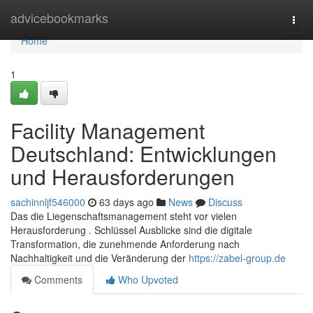
Home
advicebookmarks
Togg
navi
Home
1
Facility Management
Deutschland: Entwicklungen
und Herausforderungen
sachinnljf546000
63 days ago
News
Discuss
Das die Liegenschaftsmanagement steht vor vielen
Herausforderung . Schlüssel Ausblicke sind die digitale
Transformation, die zunehmende Anforderung nach
Nachhaltigkeit und die Veränderung der
https://zabel-group.de
Comments
Who Upvoted