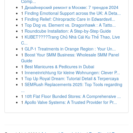
Comp...
1
Дизайнерский ремонт в Москве: 7 трендов 2024
1
Finding Emotional Support across the UK: A Deta...
1
Finding Relief: Chiropractic Care in Edwardsvil...
1
Top Dog vs. Element vs. Dragonhawk : A Tatto...
1
Roundcube Installation: A Step-by-Step Guide
1
KUBET????️Trang Chủ Nhà Cái Ku Thể Thao, Live
C...
1
GLP-1 Treatments in Orange Region : Your Un...
1
Boost Your SMM Business: Wholesale SMM Panel
Guide
1
Best Manicures & Pedicures in Dubai
1
Inneneinrichtung für kleine Wohnungen: Clever P...
1
Top Up Royal Dream: Tutorial Detail & Terpercaya
1
SEMRush Replacements 2025: Top Tools regarding
...
1
10ft Flat Floor Bunded Stores: A Comprehensive ...
1
Apollo Valve Systems: A Trusted Provider for Pr...