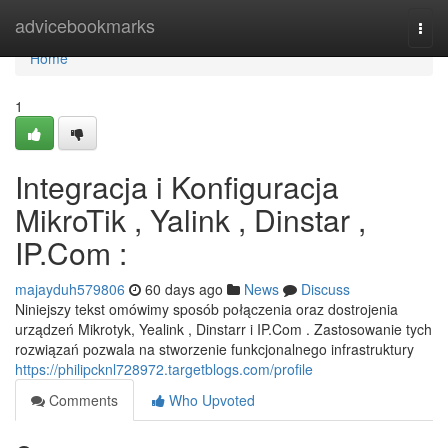
Home
advicebookmarks
Togg
navi
Home
1
Integracja i Konfiguracja
MikroTik , Yalink , Dinstar ,
IP.Com :
majayduh579806
60 days ago
News
Discuss
Niniejszy tekst omówimy sposób połączenia oraz dostrojenia
urządzeń Mikrotyk, Yealink , Dinstarr i IP.Com . Zastosowanie tych
rozwiązań pozwala na stworzenie funkcjonalnego infrastruktury
https://philipcknl728972.targetblogs.com/profile
Comments
Who Upvoted