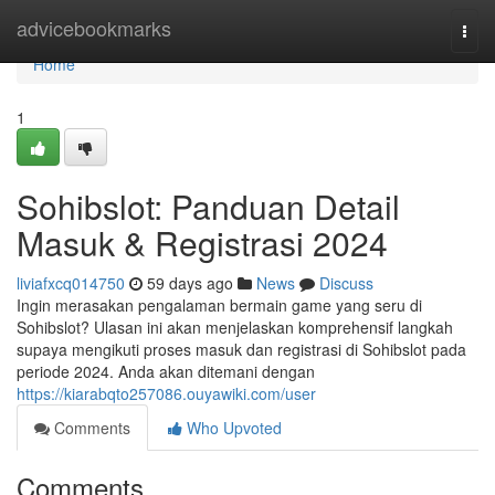
Home
advicebookmarks
Togg
navi
Home
1
Sohibslot: Panduan Detail
Masuk & Registrasi 2024
liviafxcq014750
59 days ago
News
Discuss
Ingin merasakan pengalaman bermain game yang seru di
Sohibslot? Ulasan ini akan menjelaskan komprehensif langkah
supaya mengikuti proses masuk dan registrasi di Sohibslot pada
periode 2024. Anda akan ditemani dengan
https://kiarabqto257086.ouyawiki.com/user
Comments
Who Upvoted
Comments