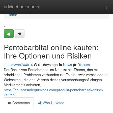
Home
advicebookmarks
Togg
navi
Home
1
Pentobarbital online kaufen:
Ihre Optionen und Risiken
junaidvvno744016
61 days ago
News
Discuss
Der Besitz von Pentobarbital im Netz ist ein Thema, das mit
erheblichen Problemen verbunden ist. Es gibt zwar verschiedene
Webseiten , die den Vertrieb dieses verschreibungspflichtigen
Medikaments anbieten,
https://de.lacasadequimicos.com/produkt/pentobarbital-online-
kaufen/
Comments
Who Upvoted