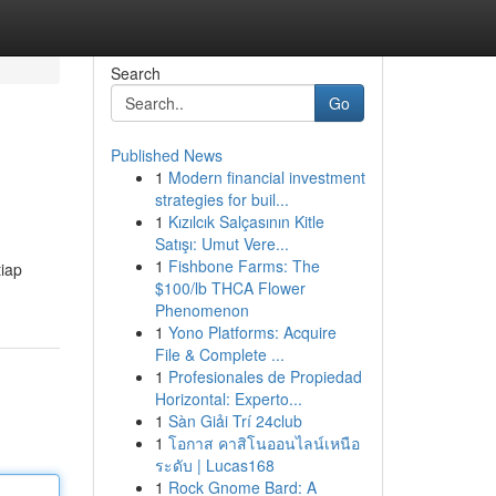
Search
Go
Published News
1
Modern financial investment
strategies for buil...
1
Kızılcık Salçasının Kitle
Satışı: Umut Vere...
1
Fishbone Farms: The
iap
$100/lb THCA Flower
Phenomenon
1
Yono Platforms: Acquire
File & Complete ...
1
Profesionales de Propiedad
Horizontal: Experto...
1
Sàn Giải Trí 24club
1
โอกาส คาสิโนออนไลน์เหนือ
ระดับ | Lucas168
1
Rock Gnome Bard: A