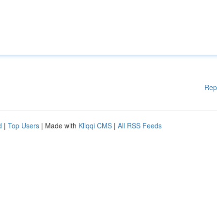
Rep
d
|
Top Users
| Made with
Kliqqi CMS
|
All RSS Feeds