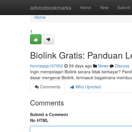
Home
advicebookmarks
Home
New
Submit
Home
1
Biolink Gratis: Panduan
henriaqqa197952
59 days ago
News
Discuss
Ingin mempelajari Biolink secara tidak berbayar? Pa
dasar mengenai Biolink, termasuk bagaimana membuat
Comments
Who Upvoted
Comments
Submit a Comment
No HTML