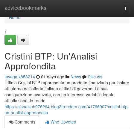
Home
advicebookmarks
Togg
navi
Home
1
Cristini BTP: Un'Analisi
Approfondita
tayagafx858214
61 days ago
News
Discuss
Il titolo Cristini BTP rappresenta un prodotto finanziario particolare
all'interno dell'offerta italiana di titoli di governo. La sua
configurazione avanzata, con un interesse variabile legato
all'inflazione, lo rende
https://aishaisuh976264.blog2freedom.com/41766907/cristini-btp-
un-analisi-approfondita
Comments
Who Upvoted