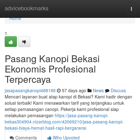
Home
advicebookmarks
Togg
navi
Home
1
Pasang Kanopi Bekasi
Ekonomis Profesional
Terpercaya
jasapasangkanopi488188
57 days ago
News
Discuss
Mencari layanan buat atap kanopi di Bekasi? Kami hadir dengan
solusi terbaik! Kami menawarkan tarif yang terjangkau untuk
setiap pemasangan canopi. Pekerja kami profesional siap
melakukan pemasangan
https://jasa-pasang-kanopi-
bekas304904.nizarblog.com/42069210/jasa-pasang-kanopi-
bekasi-biaya-hemat-hasil-rapi-bergaransi
Comments
Who Upvoted