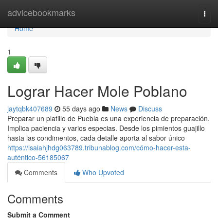
Home
advicebookmarks
Togg
navi
Home
1
Lograr Hacer Mole Poblano
jaytqbk407689
55 days ago
News
Discuss
Preparar un platillo de Puebla es una experiencia de preparación.
Implica paciencia y varios especias. Desde los pimientos guajillo
hasta las condimentos, cada detalle aporta al sabor único
https://isaiahjhdg063789.tribunablog.com/cómo-hacer-esta-
auténtico-56185067
Comments
Who Upvoted
Comments
Submit a Comment