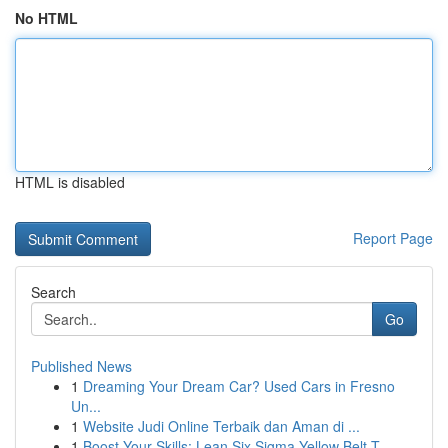
No HTML
HTML is disabled
Report Page
Search
Go
Published News
1
Dreaming Your Dream Car? Used Cars in Fresno
Un...
1
Website Judi Online Terbaik dan Aman di ...
1
Boost Your Skills: Lean Six Sigma Yellow Belt T...