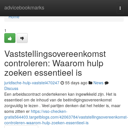
Home
advicebookmarks
Togg
navi
Home
1
Vaststellingsovereenkomst
controleren: Waarom hulp
zoeken essentieel is
juridische-hulp-vaststel470247
55 days ago
News
Discuss
Een arbeidscontract ondertekenen kan ingewikkeld zijn. Het is
essentieel om de inhoud van de beëindigingsovereenkomst
zorgvuldig te lezen . Veel partijen denken dat het helder is, maar
soms zitten er
https://vso-checken-
gratis564403.targetblogs.com/42063784/vaststellingsovereenkomst-
controleren-waarom-hulp-zoeken-essentieel-is