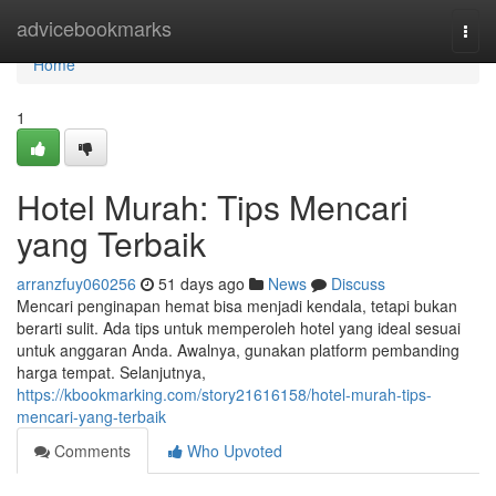
Home
advicebookmarks
Togg
navi
Home
1
Hotel Murah: Tips Mencari
yang Terbaik
arranzfuy060256
51 days ago
News
Discuss
Mencari penginapan hemat bisa menjadi kendala, tetapi bukan
berarti sulit. Ada tips untuk memperoleh hotel yang ideal sesuai
untuk anggaran Anda. Awalnya, gunakan platform pembanding
harga tempat. Selanjutnya,
https://kbookmarking.com/story21616158/hotel-murah-tips-
mencari-yang-terbaik
Comments
Who Upvoted