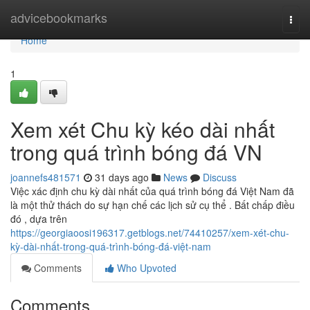
Home
advicebookmarks
Togg
navi
Home
1
Xem xét Chu kỳ kéo dài nhất
trong quá trình bóng đá VN
joannefs481571
31 days ago
News
Discuss
Việc xác định chu kỳ dài nhất của quá trình bóng đá Việt Nam đã
là một thử thách do sự hạn chế các lịch sử cụ thể . Bất chấp điều
đó , dựa trên
https://georgiaoosi196317.getblogs.net/74410257/xem-xét-chu-
kỳ-dài-nhất-trong-quá-trình-bóng-đá-việt-nam
Comments
Who Upvoted
Comments