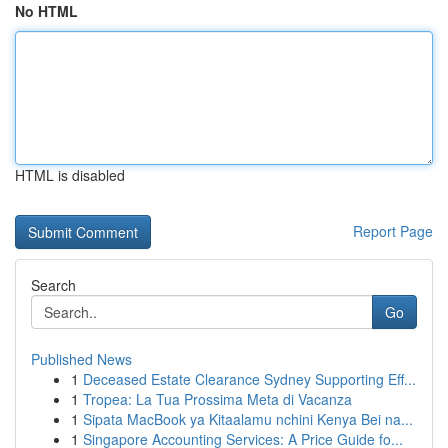
No HTML
HTML is disabled
Report Page
Search
Go
Published News
1
Deceased Estate Clearance Sydney Supporting Eff...
1
Tropea: La Tua Prossima Meta di Vacanza
1
Sipata MacBook ya Kitaalamu nchini Kenya Bei na...
1
Singapore Accounting Services: A Price Guide fo...